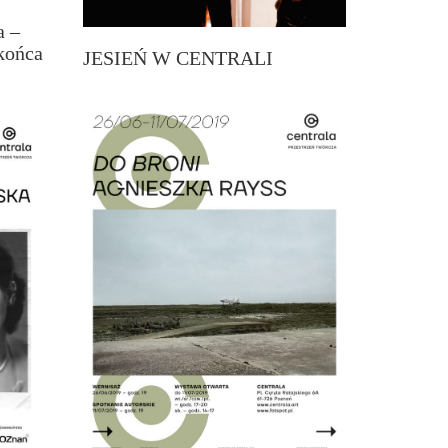
a –
końca
JESIEŃ W CENTRALI