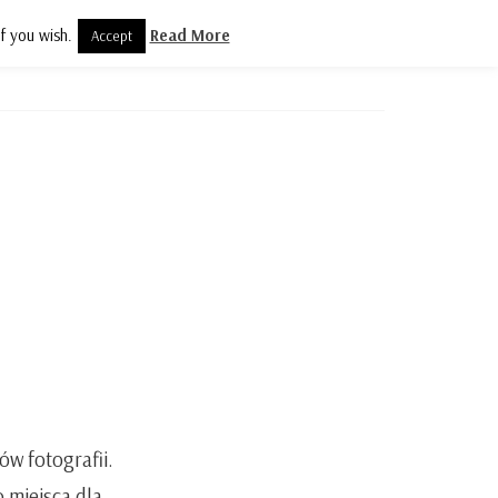
f you wish.
Read More
Accept
olityka prywatności
Kontakt
w fotografii.
 miejsca dla