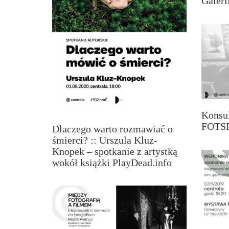
Galer
Konsul
FOTSP
Dlaczego warto rozmawiać o
śmierci? :: Urszula Kluz-
Knopek – spotkanie z artystką
wokół książki PlayDead.info