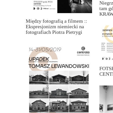
Niegrz
tam g
KRAW
Między fotografią a filmem ::
Ekspresjonizm niemiecki na
fotografiach Piotra Pietrygi
FOTSP
CENT