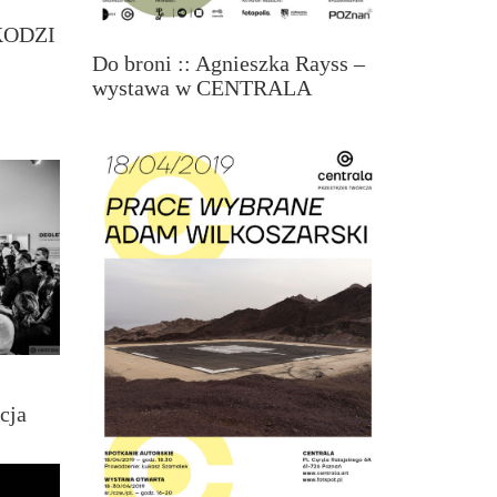
KODZI
Do broni :: Agnieszka Rayss –
wystawa w CENTRALA
cja