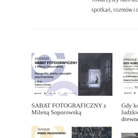
spotkań, rozmów i d
SABAT FOTOGRAFICZNY z
Gdy ko
Mileną Soporowską
ludzki
drewn