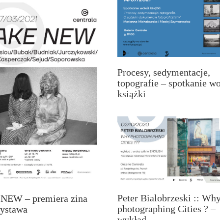
Procesy, sedymentacje,
topografie – spotkanie w
książki
Peter Bialobrzeski :: Wh
NEW – premiera zina
photographing Cities ? –
wystawa
wykład