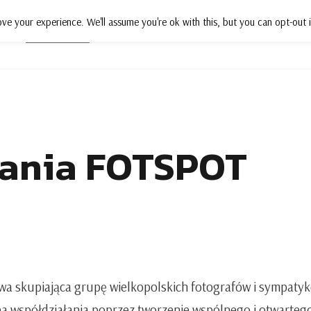
ve your experience. We'll assume you're ok with this, but you can opt-out i
Działania
Projekty
Wsparcie
P
ania FOTSPOT
wa skupiająca grupę wielkopolskich fotografów i sympatykó
a współdziałania poprzez tworzenie wspólnego i otwartego