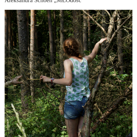
Aleksandra Schoen „MŁOdość”