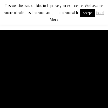
This website uses cookies to improve your experience. We'll assume
MENU
you're ok with this, but you can opt-out if you wish.
Read
Accept
More