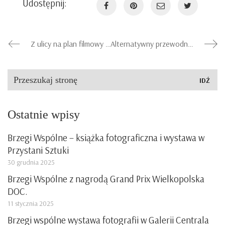
Udostępnij:
Z ulicy na plan filmowy – o znaczeniu architektury w filmach fabularnych :: wykład dr Justyny Sulejewskiej
Alternatywny przewodnik po Placu Cyryla Ratajskiego
Szukaj:
Ostatnie wpisy
Brzegi Wspólne – książka fotograficzna i wystawa w
Przystani Sztuki
30 grudnia 2025
Brzegi Wspólne z nagrodą Grand Prix Wielkopolska
DOC.
11 stycznia 2025
Brzegi wspólne wystawa fotografii w Galerii Centrala