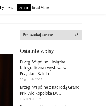
f you wish.
Read More
Accept
olityka prywatności
Kontakt
Szukaj:
Ostatnie wpisy
Brzegi Wspólne – książka
fotograficzna i wystawa w
Przystani Sztuki
30 grudnia 2025
Brzegi Wspólne z nagrodą Grand
Prix Wielkopolska DOC.
11 stycznia 2025