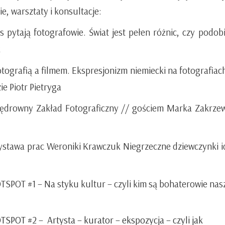
, warsztaty i konsultacje:
s pytają fotografowie. Świat jest pełen różnic, czy podob
k
tografią a filmem. Ekspresjonizm niemiecki na fotografiach
e Piotr Pietryga
ędrowny Zakład Fotograficzny
// gościem Marka Zakrze
wystawa prac Weroniki Krawczuk
Niegrzeczne dziewczynki i
OTSPOT #1
– Na styku kultur – czyli kim są bohaterowie nas
FOTSPOT #2
–
Artysta – kurator – ekspozycja – czyli jak