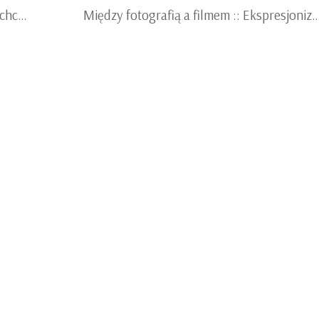
Niegrzeczne dziewczynki idą tam gdzie chcą :: WERONIKA KRAWCZUK w CENTRALA
Między fotografią a filmem :: Ekspresjonizm niemiecki na fotografiac