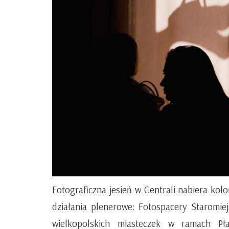
Fotograficzna jesień w Centrali nabiera kol
działania plenerowe: Fotospacery Staromiej
wielkopolskich miasteczek w ramach Pł