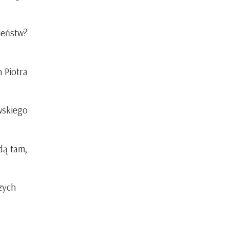
ieństw?
 Piotra
wskiego
dą tam,
zych