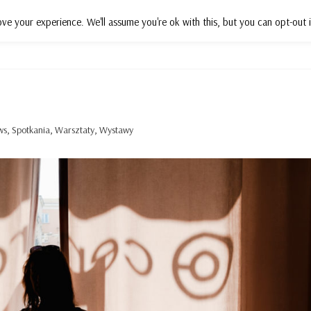
ve your experience. We'll assume you're ok with this, but you can opt-out i
Działania
Projekty
Wsparcie
P
ws
,
Spotkania
,
Warsztaty
,
Wystawy