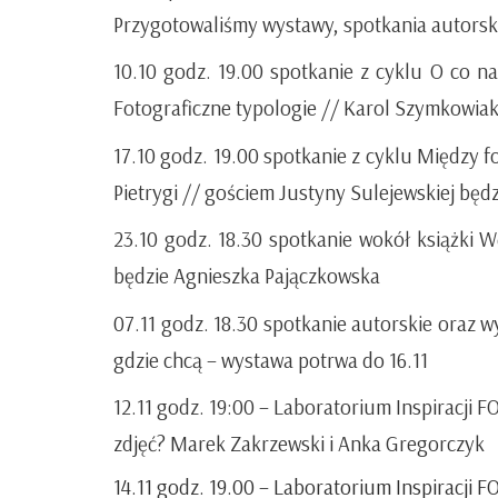
Przygotowaliśmy wystawy, spotkania autorskie
10.10
godz. 19.00 spotkanie z cyklu
O co na
Fotograficzne typologie
// Karol Szymkowia
17.10
godz. 19.00 spotkanie z cyklu
Między fo
Pietrygi
// gościem Justyny Sulejewskiej będzi
23.10
godz. 18.30 spotkanie wokół książki
W
będzie Agnieszka Pajączkowska
07.11
godz. 18.30 spotkanie autorskie oraz 
gdzie chcą
– wystawa potrwa do 16.11
12.11
godz. 19:00 –
Laboratorium Inspiracji F
zdjęć?
Marek Zakrzewski i Anka Gregorczyk
1
4.11
godz. 19.00 –
Laboratorium Inspiracji 