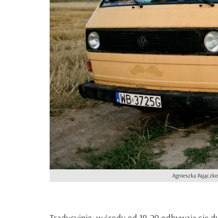
Agnieszka Pajączkow
Tradycyjnie, w środy od 18-20 odbywają się d