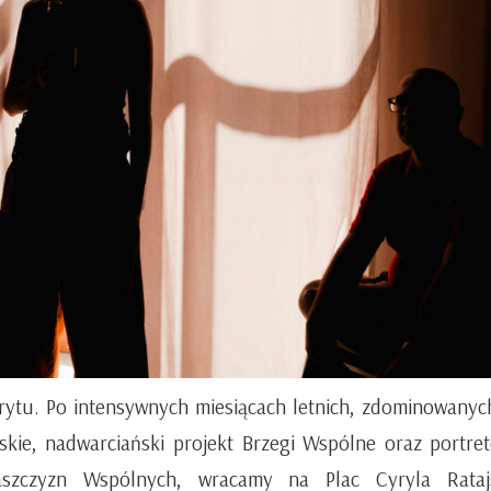
orytu.
Po intensywnych miesiącach letnich, zdominowanyc
skie, nadwarciański projekt Brzegi Wspólne oraz portre
aszczyzn Wspólnych, wracamy na Plac Cyryla Ratajs