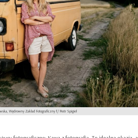
ska, Wędrowny Zakład Fotograficzny f/ Piotr Spigiel
yżury fotograficzne:
Kawa z fotografią.
To idealna okazja, 