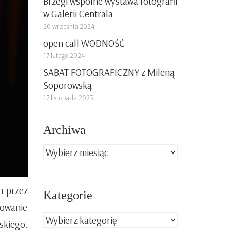
Brzegi wspólne wystawa fotografii
w Galerii Centrala
20 września 2024
open call WODNOŚĆ
17 lutego 2024
SABAT FOTOGRAFICZNY z Mileną
Soporowską
17 listopada 2023
Archiwa
Archiwa
h przez
Kategorie
towanie
Kategorie
kiego.