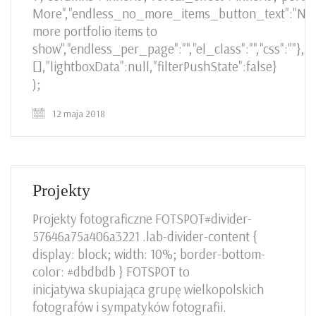
More","endless_no_more_items_button_text":"No
more portfolio items to
show","endless_per_page":"","el_class":"","css":""},
[],"lightboxData":null,"filterPushState":false}
);
12 maja 2018
Projekty
Projekty fotograficzne FOTSPOT#divider-
57646a75a406a3221 .lab-divider-content {
display: block; width: 10%; border-bottom-
color: #dbdbdb } FOTSPOT to
inicjatywa skupiająca grupę wielkopolskich
fotografów i sympatyków fotografii.