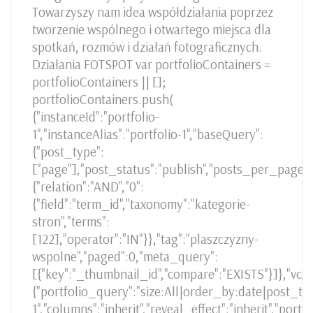
Towarzyszy nam idea współdziałania poprzez
tworzenie wspólnego i otwartego miejsca dla
spotkań, rozmów i działań fotograficznych.
Działania FOTSPOT var portfolioContainers =
portfolioContainers || [];
portfolioContainers.push(
{"instanceId":"portfolio-
1","instanceAlias":"portfolio-1","baseQuery":
{"post_type":
["page"],"post_status":"publish","posts_per_page":-
{"relation":"AND","0":
{"field":"term_id","taxonomy":"kategorie-
stron","terms":
[122],"operator":"IN"}},"tag":"plaszczyzny-
wspolne","paged":0,"meta_query":
[{"key":"_thumbnail_id","compare":"EXISTS"}]},"vcAt
{"portfolio_query":"size:All|order_by:date|post_type:
1","columns":"inherit","reveal_effect":"inherit","po