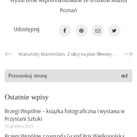
Wydarzenie współfinansowane ze środków Miasta
Poznań
Udostępnij:
Warsztaty Masterclass z Peterem Bialobrzeskim :: Formy przestrzeni
Z ulicy na plan filmowy – o znaczeniu architektury w filmach fabularnych :: wykład dr Justyny Sulejewskiej
Szukaj:
Ostatnie wpisy
Brzegi Wspólne – książka fotograficzna i wystawa w
Przystani Sztuki
30 grudnia 2025
Brzegi Wspólne z nagrodą Grand Prix Wielkopolska