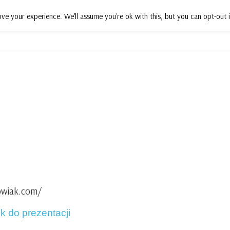
ve your experience. We'll assume you're ok with this, but you can opt-out i
Działania
Projekty
Wsparcie
P
owiak.com/
nk do prezentacji