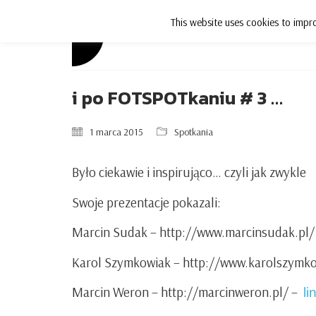
This website uses cookies to impro
Aktualności
i po FOTSPOTkaniu # 3 …
1 marca 2015
Spotkania
Było ciekawie i inspirująco… czyli jak zwykle
Swoje prezentacje pokazali:
Marcin Sudak
– http://www.marcinsudak.pl/
Karol Szymkowiak
– http://www.karolszymk
Marcin Weron
– http://marcinweron.pl/ –
li