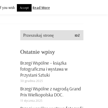
f you wish.
Read More
Accept
olityka prywatności
Kontakt
Szukaj:
Ostatnie wpisy
Brzegi Wspólne – książka
fotograficzna i wystawa w
Przystani Sztuki
30 grudnia 2025
Brzegi Wspólne z nagrodą Grand
Prix Wielkopolska DOC.
11 stycznia 2025