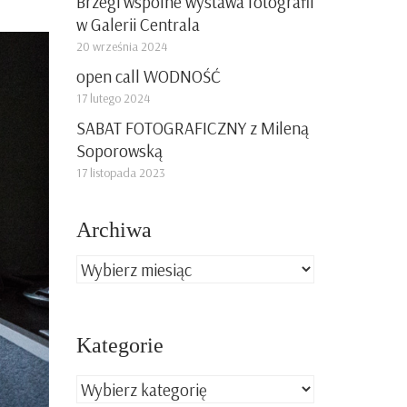
Brzegi wspólne wystawa fotografii
w Galerii Centrala
20 września 2024
open call WODNOŚĆ
17 lutego 2024
SABAT FOTOGRAFICZNY z Mileną
Soporowską
17 listopada 2023
Archiwa
Archiwa
Kategorie
Kategorie