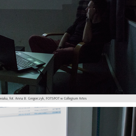
wiaka, fot. Anna B. Gregorczyk, FOTSPOT w Collegium Artes