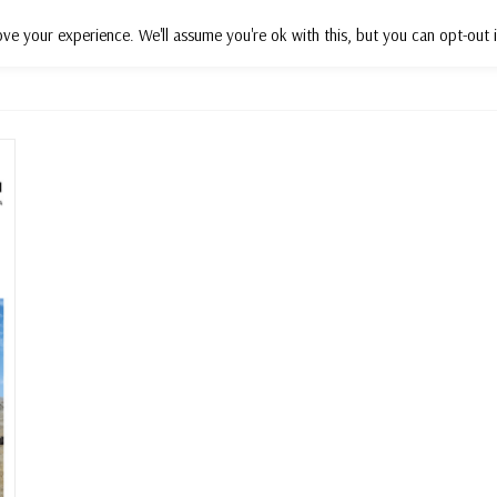
ve your experience. We'll assume you're ok with this, but you can opt-out i
Działania
Projekty
Wsparcie
P