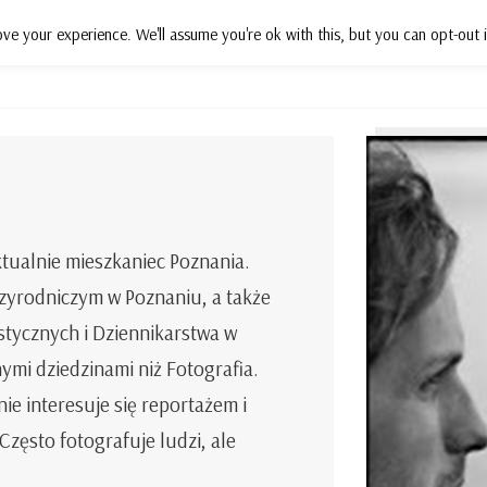
ve your experience. We'll assume you're ok with this, but you can opt-out i
Działania
Projekty
Wsparcie
P
tualnie mieszkaniec Poznania.
zyrodniczym w Poznaniu, a także
stycznych i Dziennikarstwa w
mi dziedzinami niż Fotografia.
ie interesuje się reportażem i
Często fotografuje ludzi, ale