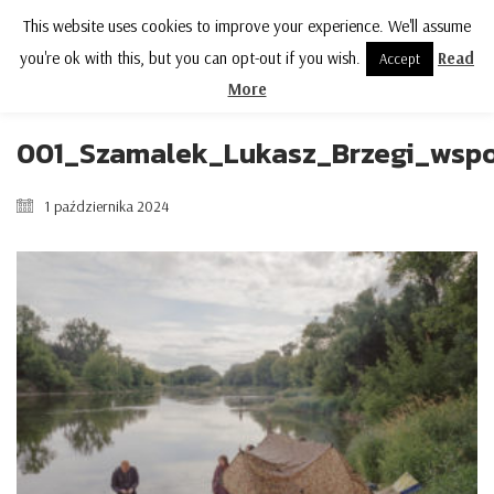
This website uses cookies to improve your experience. We'll assume
MENU
you're ok with this, but you can opt-out if you wish.
Read
Accept
More
001_Szamalek_Lukasz_Brzegi_wsp
1 października 2024