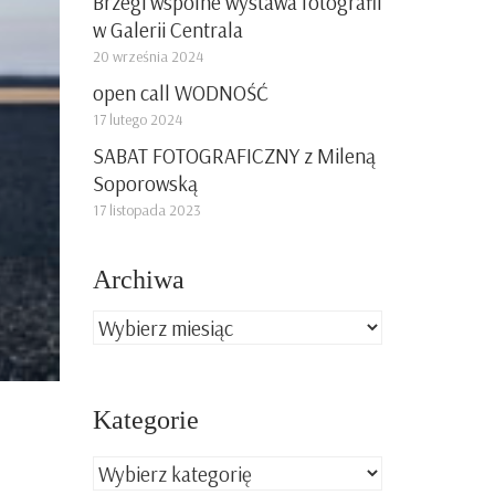
Brzegi wspólne wystawa fotografii
w Galerii Centrala
20 września 2024
open call WODNOŚĆ
17 lutego 2024
SABAT FOTOGRAFICZNY z Mileną
Soporowską
17 listopada 2023
Archiwa
Archiwa
Kategorie
Kategorie