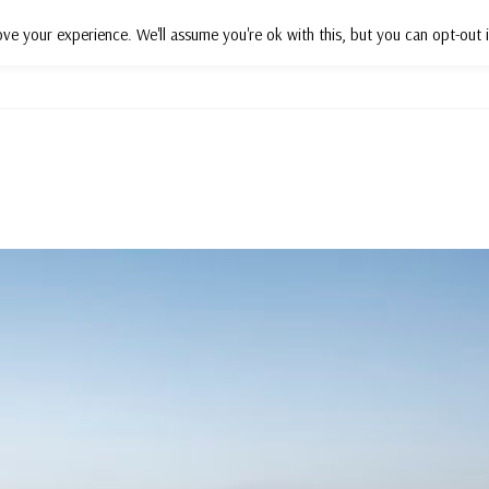
ve your experience. We'll assume you're ok with this, but you can opt-out i
Działania
Projekty
Wsparcie
P