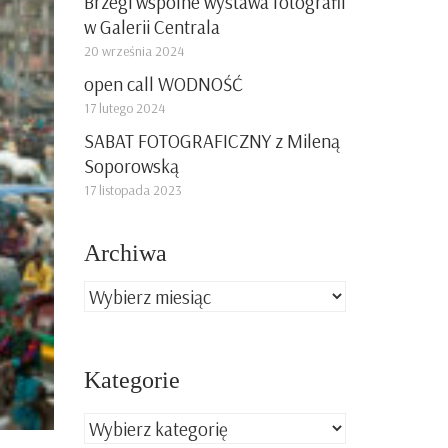
Brzegi wspólne wystawa fotografii
w Galerii Centrala
20 września 2024
open call WODNOŚĆ
17 lutego 2024
SABAT FOTOGRAFICZNY z Mileną
Soporowską
17 listopada 2023
Archiwa
Archiwa
Kategorie
Kategorie