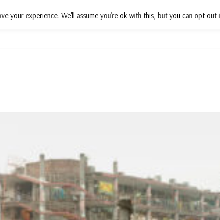
ve your experience. We'll assume you're ok with this, but you can opt-out i
Działania
Projekty
Wsparcie
P