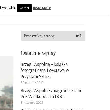
f you wish.
Read More
Accept
olityka prywatności
Kontakt
Szukaj:
Ostatnie wpisy
Brzegi Wspólne – książka
fotograficzna i wystawa w
Przystani Sztuki
30 grudnia 2025
Brzegi Wspólne z nagrodą Grand
Prix Wielkopolska DOC.
11 stycznia 2025