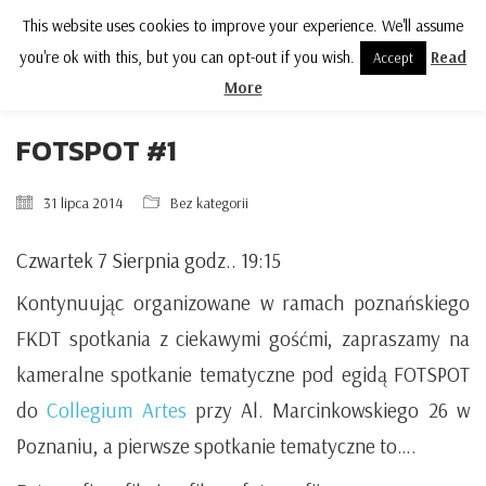
This website uses cookies to improve your experience. We'll assume
MENU
you're ok with this, but you can opt-out if you wish.
Read
Accept
More
FOTSPOT #1
31 lipca 2014
Bez kategorii
Czwartek 7 Sierpnia godz.. 19:15
Kontynuując organizowane w ramach poznańskiego
FKDT spotkania z ciekawymi gośćmi, zapraszamy na
kameralne spotkanie tematyczne pod egidą FOTSPOT
do
Collegium Artes
przy Al. Marcinkowskiego 26 w
Poznaniu, a pierwsze spotkanie tematyczne to….